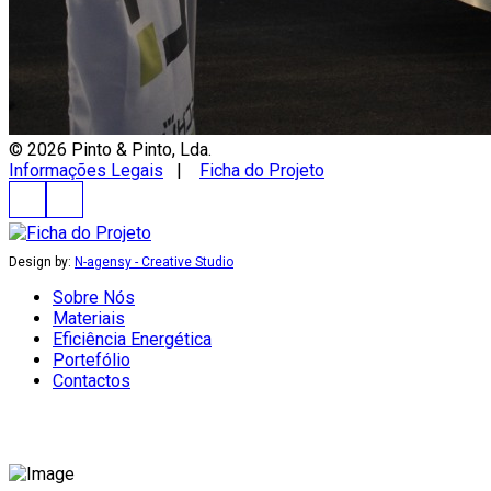
© 2026 Pinto & Pinto, Lda.
Informações Legais
|
Ficha do Projeto
Design by:
N-agensy - Creative Studio
Sobre Nós
Materiais
Eficiência Energética
Portefólio
Contactos